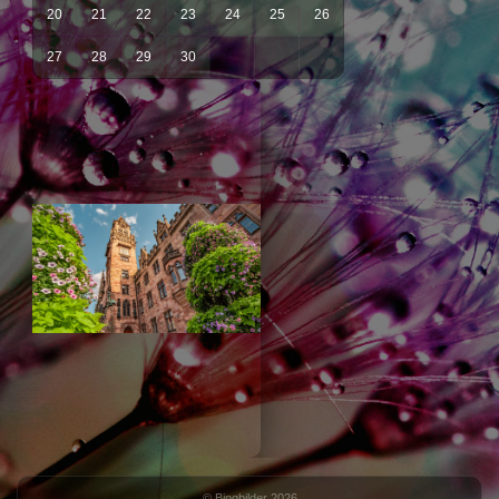
20
21
22
23
24
25
26
27
28
29
30
© Bingbilder 2026