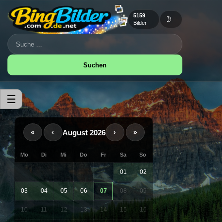
5159
🌙
Bilder
Suchen
☰
August 2026
«
‹
›
»
Mo
Di
Mi
Do
Fr
Sa
So
01
02
03
04
05
06
07
08
09
10
11
12
13
14
15
16