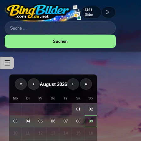
5161
🌙
Bilder
Suchen
☰
August 2026
«
‹
›
»
Mo
Di
Mi
Do
Fr
Sa
So
01
02
03
04
05
06
07
08
09
10
11
12
13
14
15
16