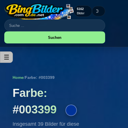
5162
🌙
Bilder
Suchen
☰
Home
/
Farbe: #003399
Farbe:
#003399
Insgesamt 39 Bilder für diese