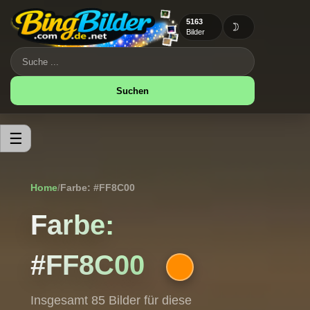
5163
🌙
Bilder
Suchen
☰
Home
/
Farbe: #FF8C00
Farbe:
#FF8C00
Insgesamt 85 Bilder für diese