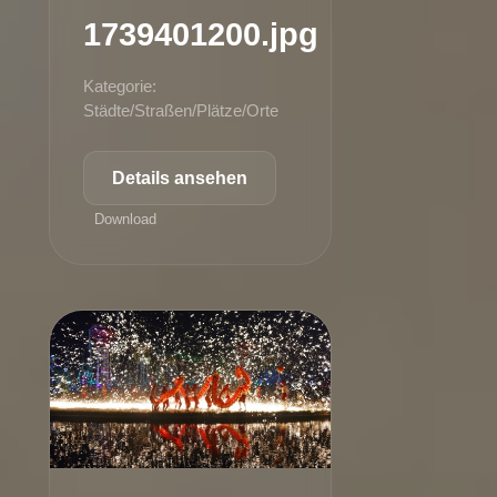
1739401200.jpg
Kategorie:
Städte/Straßen/Plätze/Orte
Details ansehen
Download